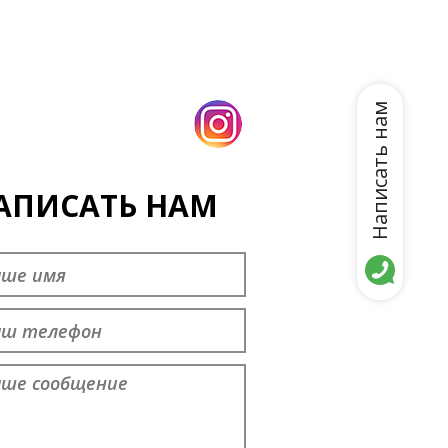
Написать нам
АПИСАТЬ НАМ
дставьтесь
*
ефон
ращение
*