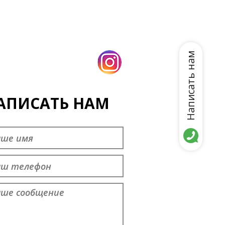
Написать нам
АПИСАТЬ НАМ
дставьтесь
*
ефон
ращение
*