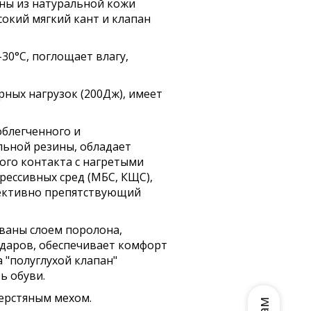
ны из натуральной кожи
сокий мягкий кант и клапан
30°С, поглощает влагу,
ных нагрузок (200Дж), имеет
облегченного и
льной резины, обладает
го контакта с нагретыми
грессивных сред (МБС, КЩС),
фективно препятствующий
ованы слоем поролона,
даров, обеспечивает комфорт
а "полуглухой клапан"
ь обуви.
шерстяным мехом.