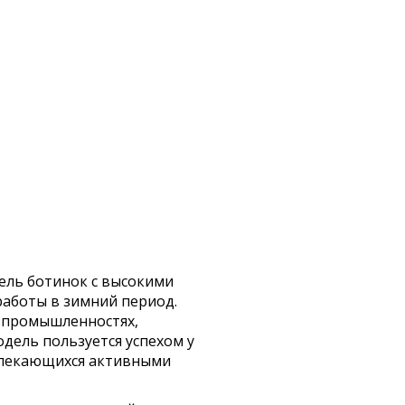
ель ботинок с высокими
работы в зимний период.
й промышленностях,
одель пользуется успехом у
увлекающихся активными