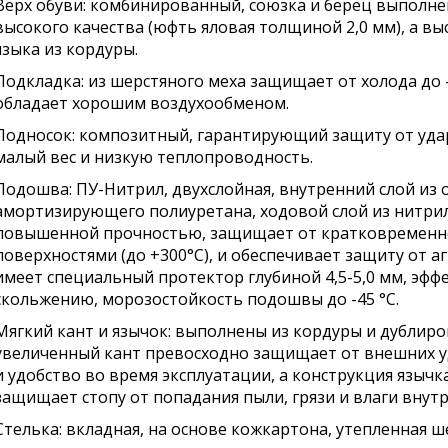
Верх обуви: комбинированный, союзка и берец выполне
высокого качества (юфть яловая толщиной 2,0 мм), а вы
языка из кордуры.
Подкладка: из шерстяного меха защищает от холода до -
обладает хорошим воздухообменом.
Подносок: композитный, гарантирующий защиту от удар
малый вес и низкую теплопроводность.
Подошва: ПУ-Нитрил, двухслойная, внутренний слой из 
амортизирующего полиуретана, ходовой слой из нитри
повышенной прочностью, защищает от кратковременно
поверхностями (до +300°С), и обеспечивает защиту от а
имеет специальный протектор глубиной 4,5-5,0 мм, эф
скольжению, морозостойкость подошвы до -45 °С.
Мягкий кант и язычок: выполнены из кордуры и дублир
увеличенный кант превосходно защищает от внешних у
и удобство во время эксплуатации, а конструкция язычк
защищает стопу от попадания пыли, грязи и влаги внутр
Стелька: вкладная, на основе кожкартона, утепленная 