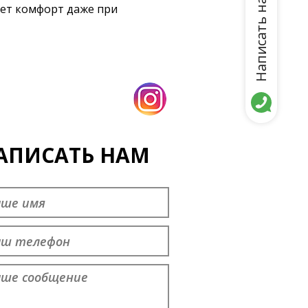
Написать нам
ет комфорт даже при
АПИСАТЬ НАМ
дставьтесь
*
ефон
ращение
*